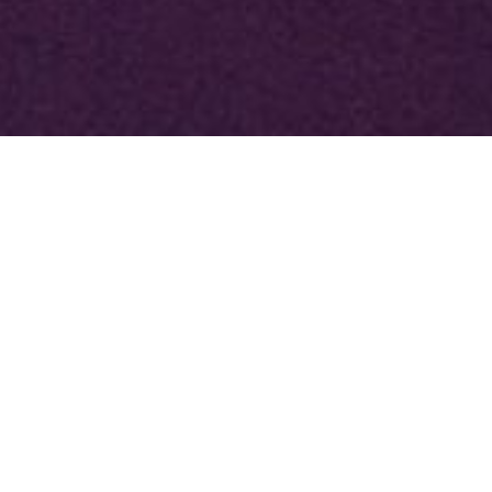
TGAM
Articles
meltdown:
una
investigació
artística
sobre
computació
espacial,
identitat
i
experiències