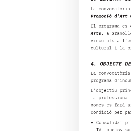
La convocatòri
Promoció d’Art 
El programa es 
Arts
, a Granoll
vinculats a l’e
cultural i la p
4. OBJECTE D
La convocatòri
programa d’inc
L’objectiu prin
la professional
només es farà s
condició per pa
Consolidar pr
IA, audiovisu