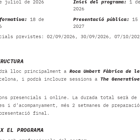
 juliol de 2026
Inici del programa:
1 de
2026
formativa:
18 de
Presentació pública:
15 
6
2027
cials previstes: 02/09/2026, 30/09/2026, 07/10/202
TRUCTURA
ndrà lloc principalment a
Roca Umbert Fàbrica de le
celona, i podrà incloure sessions a
The Generative
ons presencials i online. La durada total serà de 
es i d’acompanyament, més 2 setmanes de preparació
presentació final.
IX EL PROGRAMA