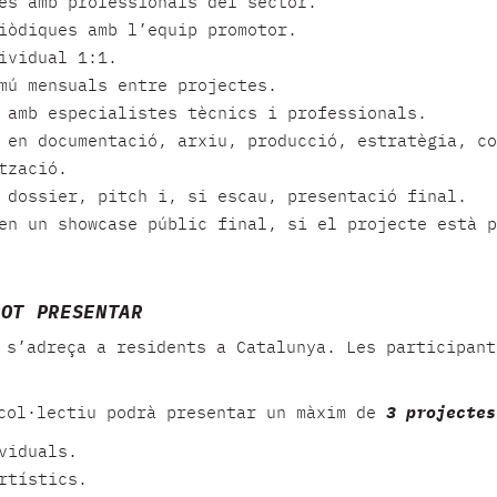
es amb professionals del sector.
iòdiques amb l’equip promotor.
ividual 1:1.
mú mensuals entre projectes.
 amb especialistes tècnics i professionals.
 en documentació, arxiu, producció, estratègia, co
tzació.
 dossier, pitch i, si escau, presentació final.
en un showcase públic final, si el projecte està p
POT PRESENTAR
 s’adreça a residents a Catalunya. Les participant
col·lectiu podrà presentar un màxim de
3 projectes
viduals.
rtístics.