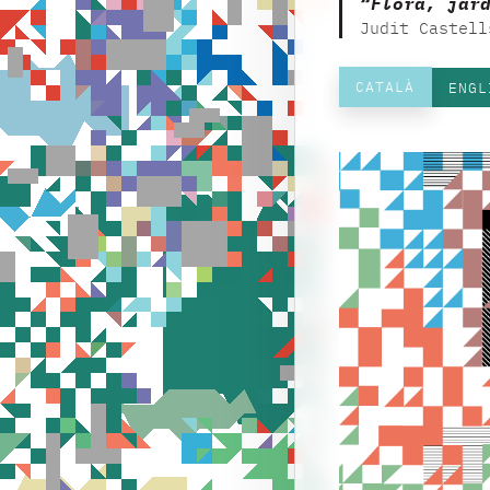
“Flora, jar
Judit Castell
CATALÀ
ENGL