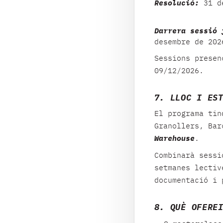
Resolució:
31 de
Darrera sessió 
desembre de 202
Sessions presen
09/12/2026.
7. LLOC I ES
El programa ti
Granollers, Bar
Warehouse
.
Combinarà sessi
setmanes lectiv
documentació i 
8. QUÈ OFERE