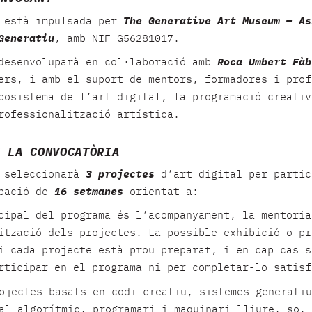
a està impulsada per
The Generative Art Museum — As
Generatiu
, amb NIF G56281017.
desenvoluparà en col·laboració amb
Roca Umbert Fàb
ers, i amb el suport de mentors, formadores i prof
cosistema de l’art digital, la programació creativ
rofessionalització artística.
E LA CONVOCATÒRIA
a seleccionarà
3 projectes
d’art digital per partic
ubació de
16 setmanes
orientat a:
cipal del programa és l’acompanyament, la mentoria
ització dels projectes. La possible exhibició o pr
i cada projecte està prou preparat, i en cap cas s
rticipar en el programa ni per completar-lo satisf
ojectes basats en codi creatiu, sistemes generatiu
al algorítmic, programari i maquinari lliure, so, 