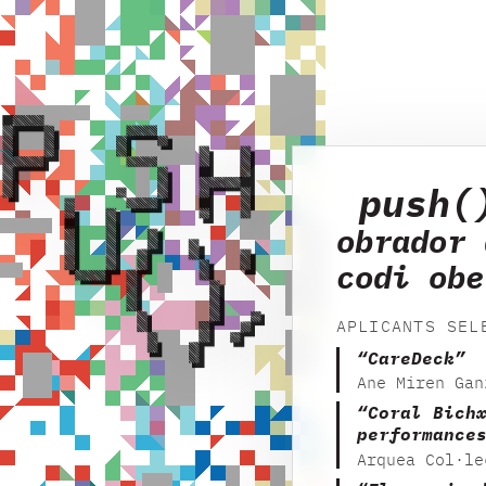
push(
obrador 
codi obe
APLICANTS SEL
“CareDeck”
Ane Miren Gan
“Coral Bich
performance
Arquea Col·le