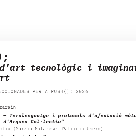
);
d’art tecnològic i imagina
rt
ECCIONADES PER A PUSH(); 2026
zarain
x — Terolenguatge i protocols d'afectació mút
s d'Arquea Col·lectiu”
ctiu (Marzia Matarese, Patricia Usero)