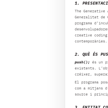
1. PRESENTAC
The Generative 
Generalitat de 
programa d’incu
desenvolupadore
creative coding
contemporànies.
2. QUÈ ÉS PU
push();
és un pr
existents. L’ob
créixer, supera
El programa pos
com a mitjans d
source i princi
3. ENTITAT C